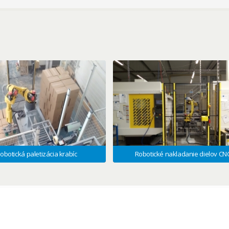
obotická paletizácia krabíc
Robotické nakladanie dielov CN