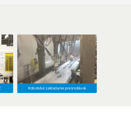
C
Robotické zakladanie presnidávok