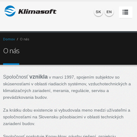
Domov
/
O nás
O nás
vznikla
Spoločnosť
v marci 1997, spojením subjektov so
skúsenosťami v oblasti riadiacich systémov, vzduchotechnických a
klimatizačných zariadení, merania, regulácie, servisu a
prevádzkovania budov.
Za krátku dobu existencie si vybudovala meno medzi užívateľmi a
spoločnosťami na Slovensku pôsobiacimi v oblasti technických
zariadení budov.
Spoločnosť poskytuje Know-How, návrhy riešení, projekciu,