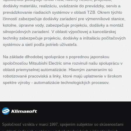
dodávky materiálu, realizáciu, uvádzanie do prevádzky, servis a
prevádzkovanie riadiacich systémov v oblasti TZB. Okrem týchto
činností zabezpečuje dodávky zariadení pre výmenníkové stanice,
kotolne, úpravne vody, zabezpečuje projekciu, dodávky a montáž
silnoprúdových zariadení. V oblasti výpočtovej a kancelárskej
techniky zabezpečuje projekciu, dodávky a inštaláciu počítačových
systémov a sietí podľa potrieb užívateľa.
Na základe dlhodobej spolupráce s poprednou japonskou
spoločnosťou Mitsubishi Electric sme rozvinuli našu spoluprácu v
oblasti priemyselnej automatizácie. Hlavným zameraním sú
robotizované pracoviská a linky, ktoré majú uplatnenie v širokom
spektre výroby - automatizácie technologických procesov.
Spoločnosť vznikla v marci 1997, spojením subjektov so skúsenosťami