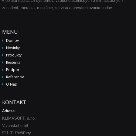
v oblasti riadiacich systémov, vzduchotechnických a klimatizačných
zariadení, merania, regulácie, servisu a prevádzkovania budov.
MENU
Domov
Novinky
Produkty
Riešenia
Podpora
Referencie
O Nás
KONTAKT
Adresa:
KLIMASOFT, s.r.o.
Vajanského 58
921 01 Piešťany